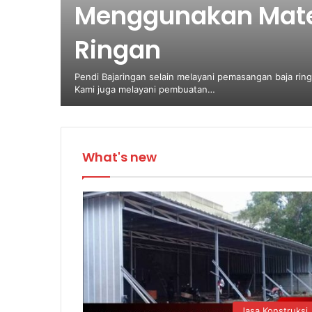
Menggunakan Mater
Ringan
Pendi Bajaringan selain melayani pemasangan baja rin
Kami juga melayani pembuatan…
What's new
Jasa Konstruksi